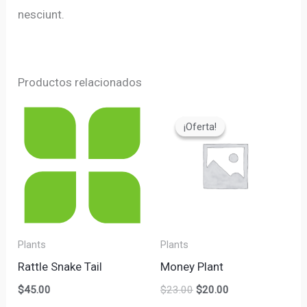
nesciunt.
Productos relacionados
El
El
precio
precio
¡Oferta!
¡Oferta!
original
actual
era:
es:
$23.00.
$20.00.
Plants
Plants
Rattle Snake Tail
Money Plant
$
45.00
$
23.00
$
20.00