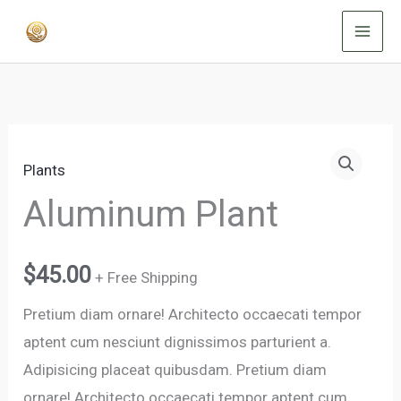
Ir
al
contenido
Aluminum
Plants
Plant
cantidad
Aluminum Plant
$
45.00
+ Free Shipping
Pretium diam ornare! Architecto occaecati tempor
aptent cum nesciunt dignissimos parturient a.
Adipisicing placeat quibusdam. Pretium diam
ornare! Architecto occaecati tempor aptent cum