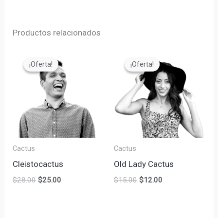
Productos relacionados
El
El
El
El
precio
precio
precio
precio
¡Oferta!
¡Oferta!
¡Oferta!
¡Oferta!
original
actual
original
actual
era:
es:
era:
es:
$28.00.
$25.00.
$15.00.
$12.00.
Cactus
Cactus
Cleistocactus
Old Lady Cactus
$
28.00
$
25.00
$
15.00
$
12.00