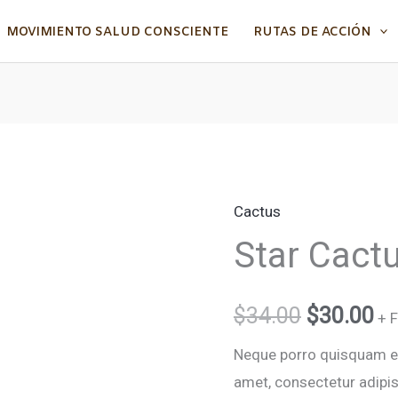
MOVIMIENTO SALUD CONSCIENTE
RUTAS DE ACCIÓN
Cactus
Star
El
El
Star Cact
Cactus
precio
pr
cantidad
original
ac
$
34.00
$
30.00
+ F
era:
es
Neque porro quisquam est
amet, consectetur adipi
$34.00.
$3