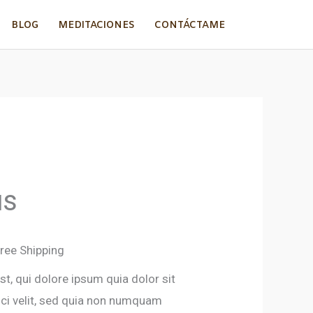
BLOG
MEDITACIONES
CONTÁCTAME
us
ecio
tual
ree Shipping
:
, qui dolore ipsum quia dolor sit
sci velit, sed quia non numquam
0.00.