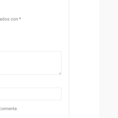
cados con
*
 comente.