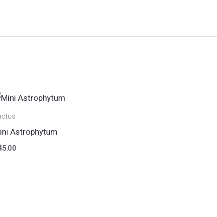
actus
ini Astrophytum
45.00